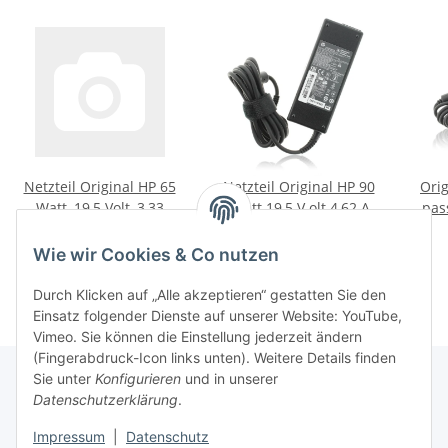
Netzteil Original HP 65
Netzteil Original HP 90
Orig
Watt, 19,5 Volt, 3,33
W att 19,5 V olt 4,62 A
pas
Ampere, Stecker: Dongle
Preis auf Anfrage
mpere Stecker: 4,5 mm x
W a
40,20 €
*
(4,5 mm x 3,0 mm + 7,4
3,0 mm
Wie wir Cookies & Co nutzen
mm x 5,0 mm)
Durch Klicken auf „Alle akzeptieren“ gestatten Sie den
Einsatz folgender Dienste auf unserer Website: YouTube,
Vimeo. Sie können die Einstellung jederzeit ändern
(Fingerabdruck-Icon links unten). Weitere Details finden
Sie unter
Konfigurieren
und in unserer
Datenschutzerklärung
.
Informationen
Impressum
|
Datenschutz