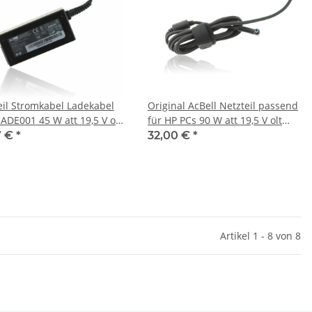
eil Stromkabel Ladekabel
Original AcBell Netzteil passend
 ADE001 45 W att 19,5 V olt
für HP PCs 90 W att 19,5 V olt
A mpere
4,62 A mpere
7 €
*
32,00 €
*
Artikel 1 - 8 von 8