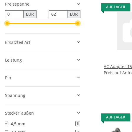
Preisspanne
AUF LAGER
EUR
EUR
Ersatzteil Art
Leistung
AC Adapter 1
Preis auf Anfr
Pin
Spannung
Stecker_außen
AUF LAGER
4,5 mm
8