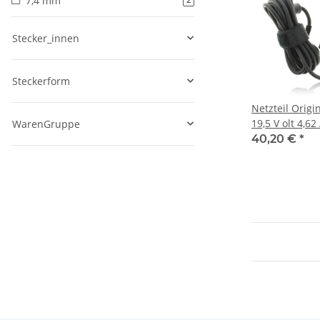
7,4 mm
2
Stecker_innen
Steckerform
Netzteil Origi
19,5 V olt 4,6
WarenGruppe
4,5 mm x 3,0
40,20 €
*