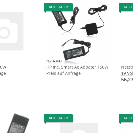
AUF LAGER
AUF 
50W
HP Inc. Smart Ac Adpater 150W
Netzte
age
Preis auf Anfrage
19 Vol
mm x
56,2
AUF LAGER
AUF 