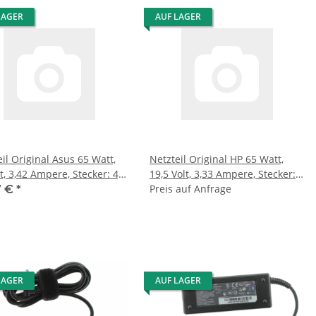
LAGER
AUF LAGER
il Original Asus 65 Watt,
Netzteil Original HP 65 Watt,
t, 3,42 Ampere, Stecker: 4,5
19,5 Volt, 3,33 Ampere, Stecker:
 2,9 mm
Dongle (4,5 mm x 3,0 mm + 7,4
Preis auf Anfrage
7 €
*
mm x 5,0 mm)
LAGER
AUF LAGER