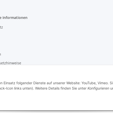
e Informationen
tz
m
setzhinweise
recht
en Einsatz folgender Dienste auf unserer Website: YouTube, Vimeo. S
ck-Icon links unten). Weitere Details finden Sie unter
Konfigurieren
un
ton