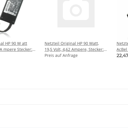
nal HP 90 W att
Netzteil Original HP 90 Watt,
Netzt
2 A mpere Stecker:
19,5 Volt, 4,62 Ampere, Stecker:
AcBel
 mm
Dongle (4,5 mm x 3,0 mm + 7,4
Preis auf Anfrage
2,31 
22,4
mm x 5,0 mm)