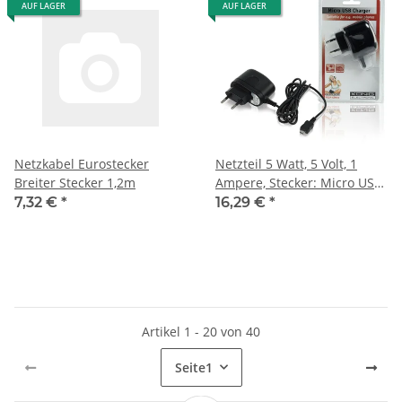
AUF LAGER
AUF LAGER
Netzkabel Eurostecker
Netzteil 5 Watt, 5 Volt, 1
Breiter Stecker 1,2m
Ampere, Stecker: Micro USB
(König)
7,32 €
*
16,29 €
*
Artikel 1 - 20 von 40
Seite
1