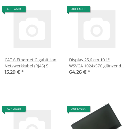
AUF LAGER
AUF LAGER
CAT.6 Ethernet Gigabit Lan
Display 25,6 cm 10,1"
Netzwerkkabel (RJ45) 5
WSVGA 1024x576 glänzend
Meter
LED
15,29 €
*
64,26 €
*
AUF LAGER
AUF LAGER