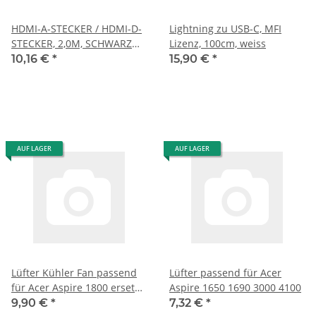
HDMI-A-STECKER / HDMI-D-
Lightning zu USB-C, MFI
STECKER, 2,0M, SCHWARZ
Lizenz, 100cm, weiss
HSWE
10,16 €
*
15,90 €
*
AUF LAGER
AUF LAGER
Lüfter Kühler Fan passend
Lüfter passend für Acer
für Acer Aspire 1800 ersetzt
Aspire 1650 1690 3000 4100
23.A29V5.001 Lower Logic
9,90 €
*
7,32 €
*