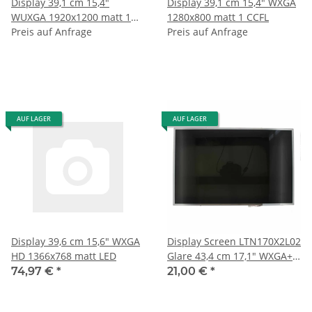
Display 39,1 cm 15,4"
Display 39,1 cm 15,4" WXGA
WUXGA 1920x1200 matt 1
1280x800 matt 1 CCFL
CCFL
Preis auf Anfrage
Preis auf Anfrage
AUF LAGER
AUF LAGER
Display 39,6 cm 15,6" WXGA
Display Screen LTN170X2L02
HD 1366x768 matt LED
Glare 43,4 cm 17,1" WXGA+
1440x900 1 CCFL TFT
74,97 €
*
21,00 €
*