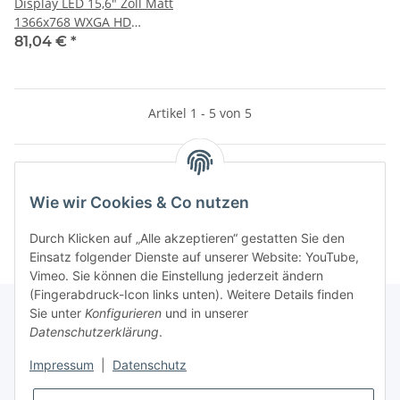
Display LED 15,6" Zoll Matt
1366x768 WXGA HD
LTN156AT05-001
81,04 €
*
Artikel 1 - 5 von 5
Wie wir Cookies & Co nutzen
Kategorien
Durch Klicken auf „Alle akzeptieren“ gestatten Sie den
Einsatz folgender Dienste auf unserer Website: YouTube,
Vimeo. Sie können die Einstellung jederzeit ändern
(Fingerabdruck-Icon links unten). Weitere Details finden
Sie unter
Konfigurieren
und in unserer
Datenschutzerklärung
.
Informationen
Impressum
|
Datenschutz
Gesetzliche Informationen