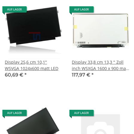
AUF LAGER
AUF LAGER
Display 25,6 cm 10,1"
Display 33,8 cm 13,3 " Zoll
WSVGA 1024x600 matt LED
inch WSXGA 1600 x 900 matt
LED LP133WD2SLB2
60,69 €
*
117,97 €
*
AUF LAGER
AUF LAGER