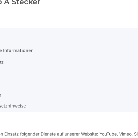
 A Stecker
e Informationen
tz
m
setzhinweise
recht
en Einsatz folgender Dienste auf unserer Website: YouTube, Vimeo. S
ton