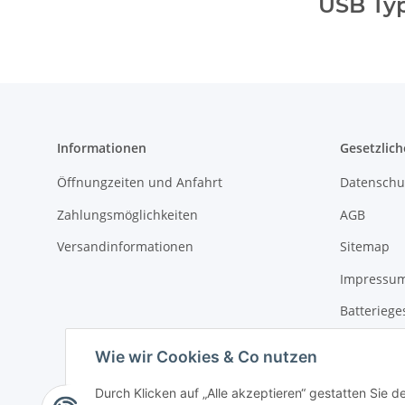
USB Typ
Informationen
Gesetzlich
Öffnungzeiten und Anfahrt
Datenschu
Zahlungsmöglichkeiten
AGB
Versandinformationen
Sitemap
Impressu
Batteriege
Widerrufs
Wie wir Cookies & Co nutzen
Durch Klicken auf „Alle akzeptieren“ gestatten Sie d
Widerrufsbut
* Alle Preise inkl. gesetzlicher USt., zzgl.
Versand