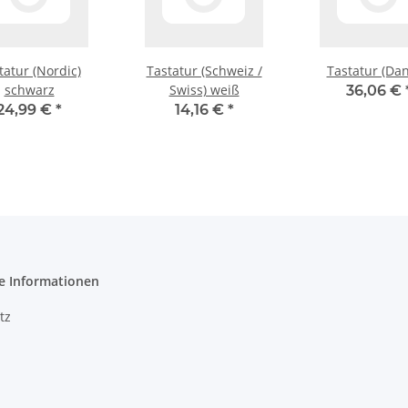
tatur (Nordic)
Tastatur (Schweiz /
Tastatur (Dan
schwarz
Swiss) weiß
36,06 €
24,99 €
*
14,16 €
*
e Informationen
tz