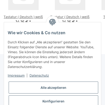
Tastatur ( Deutsch ) weiß
Tastatur ( Deutsch ) weiß
T
14,16 €
*
14,16 €
*
Wie wir Cookies & Co nutzen
Durch Klicken auf „Alle akzeptieren“ gestatten Sie den
Einsatz folgender Dienste auf unserer Website: YouTube,
Vimeo. Sie können die Einstellung jederzeit ändern
(Fingerabdruck-Icon links unten). Weitere Details finden
Sie unter
Konfigurieren
und in unserer
Datenschutzerklärung
.
Informationen
Impressum
|
Datenschutz
Gesetzliche Informationen
Alle akzeptieren
* Alle Preise inkl. gesetzlicher USt., zzgl.
Versand
Konfigurieren
Widerrufsbutton