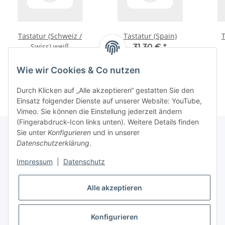
Tastatur (Schweiz /
Tastatur (Spain)
T
Swiss) weiß
31,30 €
*
14,16 €
*
Wie wir Cookies & Co nutzen
Durch Klicken auf „Alle akzeptieren“ gestatten Sie den
Einsatz folgender Dienste auf unserer Website: YouTube,
Vimeo. Sie können die Einstellung jederzeit ändern
(Fingerabdruck-Icon links unten). Weitere Details finden
Sie unter
Konfigurieren
und in unserer
Datenschutzerklärung
.
Informationen
Impressum
|
Datenschutz
Gesetzliche Informationen
Alle akzeptieren
* Alle Preise inkl. gesetzlicher USt., zzgl.
Versand
Konfigurieren
Widerrufsbutton