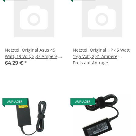
Netzteil Original Asus 45
Netzteil Original HP 45 Watt,
Watt, 19 Volt, 2,37 Ampere,
19,5 Volt, 2,31 Ampere,
Stecker: 5,5 mm x 2,5 mm
Stecker: 7,4 mm x 5,0 mm
Preis auf Anfrage
64,29 €
*
AUF LAGER
AUF LAGER