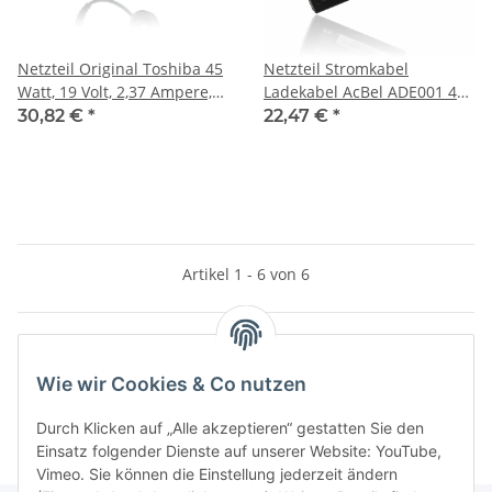
Netzteil Original Toshiba 45
Netzteil Stromkabel
Watt, 19 Volt, 2,37 Ampere,
Ladekabel AcBel ADE001 45
Stecker: 5,5 mm x 2,5 mm
W att 19,5 V olt 2,31 A mpere
30,82 €
*
22,47 €
*
Artikel 1 - 6 von 6
Wie wir Cookies & Co nutzen
Kategorien
Durch Klicken auf „Alle akzeptieren“ gestatten Sie den
Einsatz folgender Dienste auf unserer Website: YouTube,
Vimeo. Sie können die Einstellung jederzeit ändern