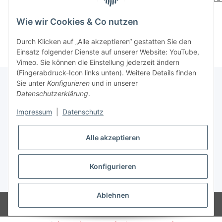
mm x 3,0 mm (Original
Ampere, Stecker: 7,4 mm
4,62 
23,69 €
*
38,32 €
*
Delta Electronics)
x 5,0 mm
Wie wir Cookies & Co nutzen
Durch Klicken auf „Alle akzeptieren“ gestatten Sie den
Einsatz folgender Dienste auf unserer Website: YouTube,
Vimeo. Sie können die Einstellung jederzeit ändern
(Fingerabdruck-Icon links unten). Weitere Details finden
Sie unter
Konfigurieren
und in unserer
Datenschutzerklärung
.
Informationen
Impressum
|
Datenschutz
Gesetzliche Informationen
Alle akzeptieren
* Alle Preise inkl. gesetzlicher USt., zzgl.
Versand
Konfigurieren
Widerrufsbutton
Ablehnen
Powered by
JTL-Shop