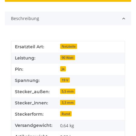
Beschreibung
Ersatzteil Art:
Netzteile
Leistung:
90 Watt
Pin:
Ja
Spannung:
19 V
Stecker_außen:
5,5 mm
Stecker_innen:
3,3 mm
Steckerform:
Rund
Versandgewicht:
0,64 kg