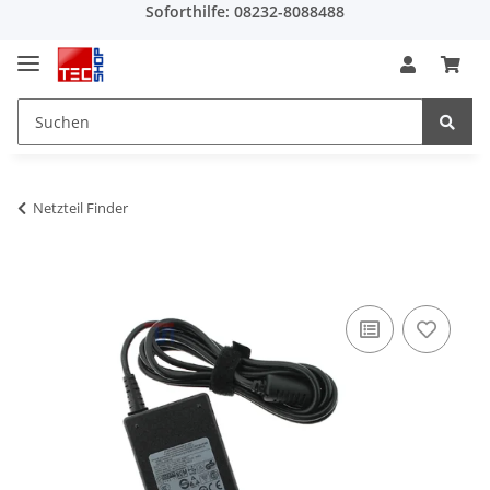
Soforthilfe: 08232-8088488
Netzteil Finder