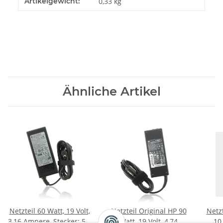
Artikelgewicht:
0,33
kg
Ähnliche Artikel
Netzteil 60 Watt, 19 Volt,
Netzteil Original HP 90
Netzt
3,16 Ampere, Stecker: 5,5
Watt, 19 Volt, 4,74
10 