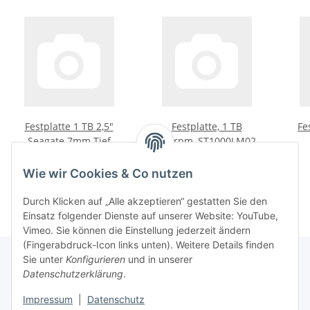
Festplatte 1 TB 2,5"
Festplatte, 1 TB
Fe
Seagate 7mm Tief
5400rpm, ST1000LM024
Preis auf Anfrage
6G
142,56 €
*
Wie wir Cookies & Co nutzen
Durch Klicken auf „Alle akzeptieren“ gestatten Sie den
Einsatz folgender Dienste auf unserer Website: YouTube,
Vimeo. Sie können die Einstellung jederzeit ändern
(Fingerabdruck-Icon links unten). Weitere Details finden
Sie unter
Konfigurieren
und in unserer
Datenschutzerklärung
.
Informationen
Impressum
|
Datenschutz