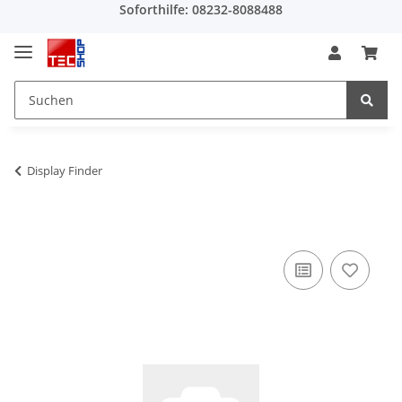
Soforthilfe: 08232-8088488
Display Finder