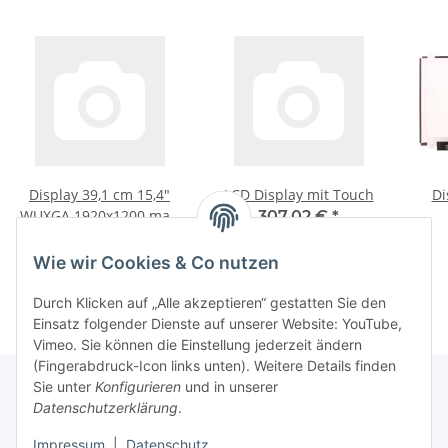
Display 39,1 cm 15,4"
LCD Display mit Touch
Di
WUXGA 1920x1200 matt
307,02 €
*
Preis auf Anfrage
1 CCFL
Wie wir Cookies & Co nutzen
Durch Klicken auf „Alle akzeptieren“ gestatten Sie den
Einsatz folgender Dienste auf unserer Website: YouTube,
Vimeo. Sie können die Einstellung jederzeit ändern
(Fingerabdruck-Icon links unten). Weitere Details finden
Sie unter
Konfigurieren
und in unserer
Datenschutzerklärung
.
Informationen
Impressum
|
Datenschutz