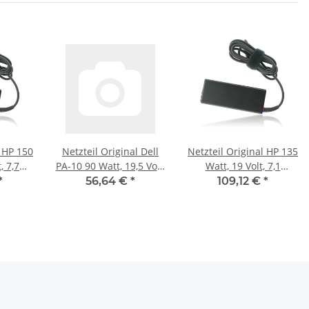
l HP 150
Netzteil Original Dell
Netzteil Original HP 135
, 7,7
PA-10 90 Watt, 19,5 Volt,
Watt, 19 Volt, 7,1
r: 7,4
4,62 Ampere, Stecker:
Ampere, Stecker: 7,4
*
56,64 €
*
109,12 €
*
mm
7,4 mm x 5,0 mm
mm x 5,0 mm