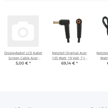
Displaykabel LCD Kabel
Netzteil Original Acer
Netztei
Screen Cable Acer
135 Watt, 19 Volt, 7,11
Watt,
Aspire 3640 5550
Ampere, Stecker: 5,5
Amper
5,00 €
*
69,14 €
*
Travelmate 2440 3250
mm x 2,5 mm
m