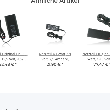
Ähnliche Artikel
l Original Dell 90
Netzteil 40 Watt, 19
Netzteil Origina
 19,5 Volt, 4,62
Volt, 2,1 Ampere,
Watt, 19,5 Volt
e, Stecker: 7,4
Stecker: 5.5 mm x 2.5
Ampere, Stecke
62,48 €
*
21,90 €
*
77,47 €
m x 5,0 mm
mm (Original Delta
mm x 5,0 
Electronics)